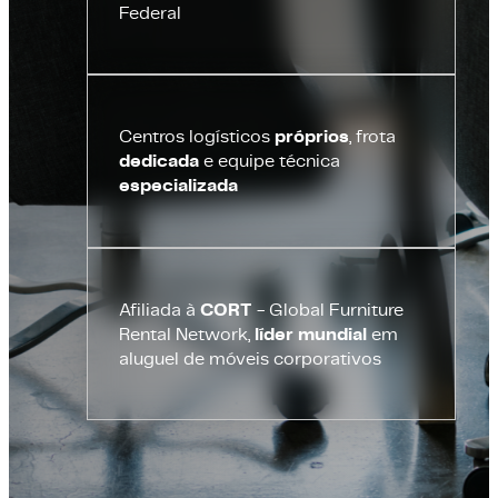
Federal
Centros logísticos
próprios
, frota
dedicada
e equipe técnica
especializada
Afiliada à
CORT
- Global Furniture
Rental Network,
líder mundial
em
aluguel de móveis corporativos