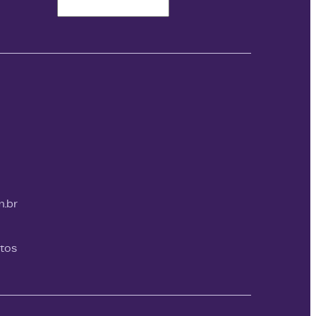
Idioma / Language
m.br
itos