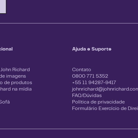
cional
Ajuda e Suporte
 John Richard
Contato
 de imagens
0800 771 5352
o de produtos
+55 11 94287-9417
chard na mídia
johnrichard@johnrichard.co
FAQ/Dúvidas
 Sofá
Política de privacidade
Formulário Exercício de Dire