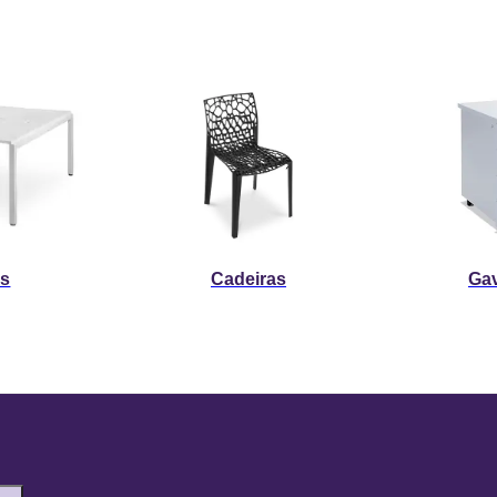
s
Cadeiras
Gav