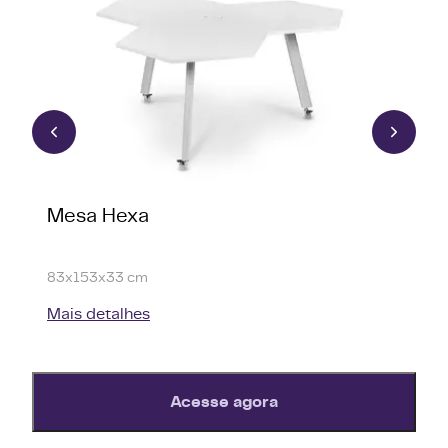
Mesa Hexa
M
E
83x153x33 cm
83
Mais detalhes
Ma
Acesse agora