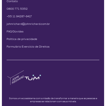
Contato
0800 771 5352
+55 11 94287-9417
johnrichard@johnrichard.com.br
FAQ/Dúvidas
Política de privacidade
Formulário Exercício de Direitos
Somos um ecossistema com a missão de transformar a maneira que as pessoas e
empresas se relacionam com seus móveis.