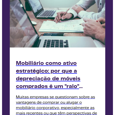
Mobiliário como ativo
estratégico: por que a
depreciação de móveis
comprados é um "ralo"
financeiro para grandes
Muitas empresas se questionam sobre as
empresas
vantagens de comprar ou alugar o
mobiliário corporativo, especialmente as
mais recentes ou que têm perspectivas de