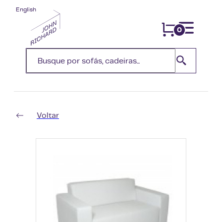
English
0
Voltar