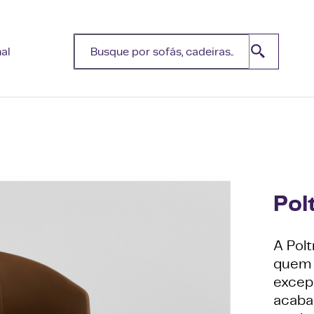
nal
Pol
A Pol
quem 
excep
acaba