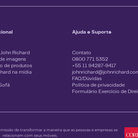
cional
Ajuda e Suporte
 John Richard
Contato
 de imagens
0800 771 5352
o de produtos
+55 11 94287-9417
chard na mídia
johnrichard@johnrichard.co
FAQ/Dúvidas
 Sofá
Política de privacidade
Formulário Exercício de Dire
issão de transformar a maneira que as pessoas e empresas se
relacionam com seus móveis.