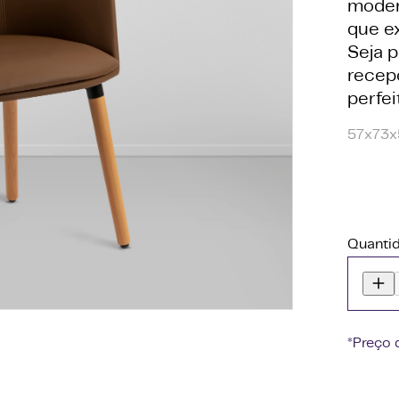
moder
que e
Seja p
recepç
perfei
57x73x
Quanti
*Preço 