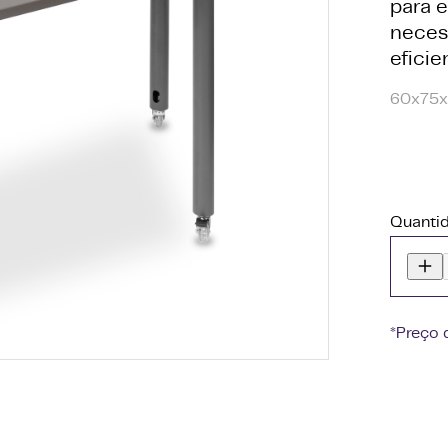
para e
neces
eficie
60x75x
Quanti
*Preço 