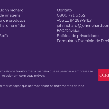
 John Richard
Contato
 de imagens
0800 771 5352
o de produtos
+55 11 94287-9417
chard na mídia
johnrichard@johnrichard.co
FAQ/Dúvidas
 Sofá
Política de privacidade
Formulário Exercício de Dire
issão de transformar a maneira que as pessoas e empresas se
relacionam com seus móveis.
sformar espaços que acompanham os movimentos da vida