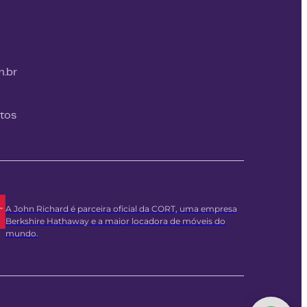
m.br
itos
A John Richard é parceira oficial da CORT, uma empresa
Berkshire Hathaway e a maior locadora de móveis do
mundo.