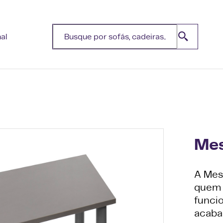
nal
Mes
A Mesa
quem 
funci
acaba