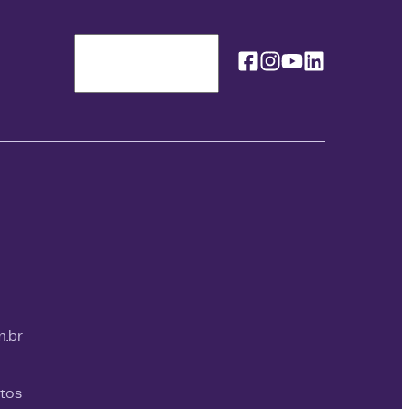
Facebook
Instagram
Youtube
Linkedin
Idioma / Language
m.br
itos