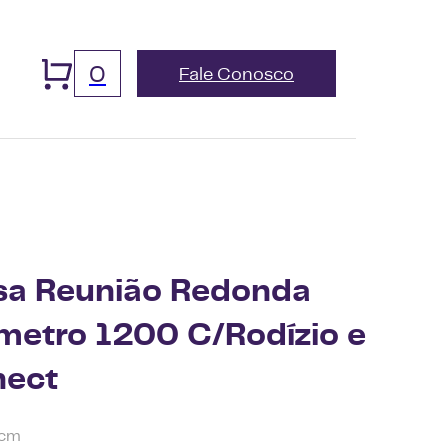
0
Fale Conosco
a Reunião Redonda
metro 1200 C/Rodízio e
nect
 cm