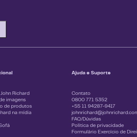
cional
Ajuda e Suporte
 John Richard
Contato
 de imagens
0800 771 5352
o de produtos
+55 11 94287-9417
chard na mídia
johnrichard@johnrichard.co
FAQ/Dúvidas
 Sofá
Política de privacidade
Formulário Exercício de Dire