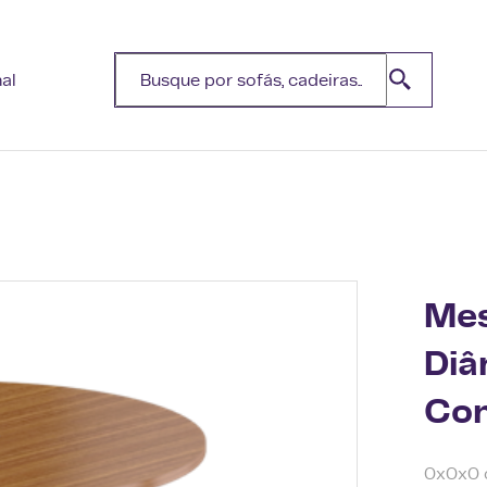
nal
Mes
Diâ
Co
0x0x0