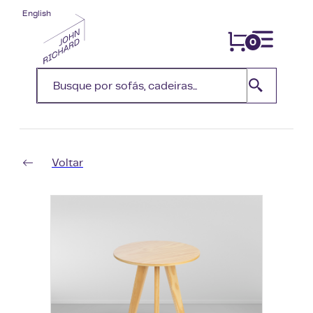
English
0
Voltar