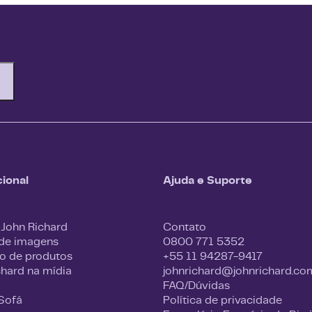
cional
Ajuda e Suporte
 John Richard
Contato
 de imagens
0800 771 5352
o de produtos
+55 11 94287-9417
chard na mídia
johnrichard@johnrichard.co
FAQ/Dúvidas
 Sofá
Política de privacidade