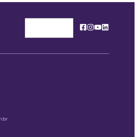
Facebook
Instagram
Youtube
Linkedin
Idioma / Language
m.br