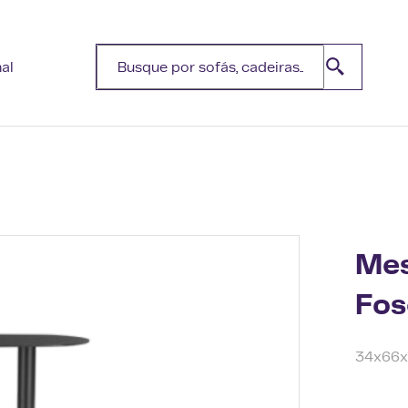
nal
Mes
Fos
34x66