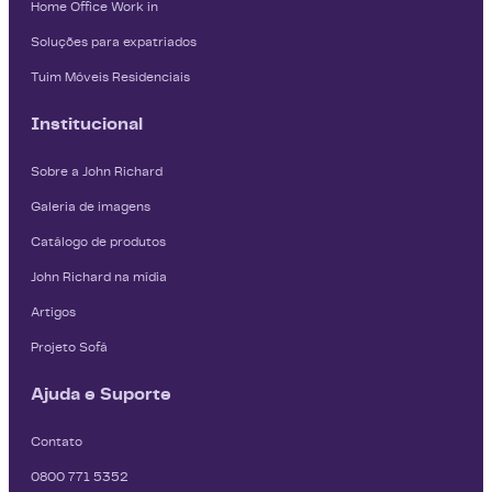
Home Office Work in
um ambiente de trabalho mais eficiente
e confortável. Estrutura Robusta e
Soluções para expatriados
Durável: Feita com materiais de alta
Tuim Móveis Residenciais
qualidade e uma construção sólida, a
Institucional
cadeira é projetada para suportar o uso
intenso diário, garantindo durabilidade e
Sobre a John Richard
estabilidade a longo prazo. Detalhes
Galeria de imagens
Funcionais: Inclui rodas para fácil
mobilidade e braços ajustáveis para
Catálogo de produtos
maior conforto e praticidade, tornando-a
John Richard na mídia
uma opção versátil para diferentes
Artigos
ambientes de trabalho.
Projeto Sofá
Ajuda e Suporte
Contato
0800 771 5352