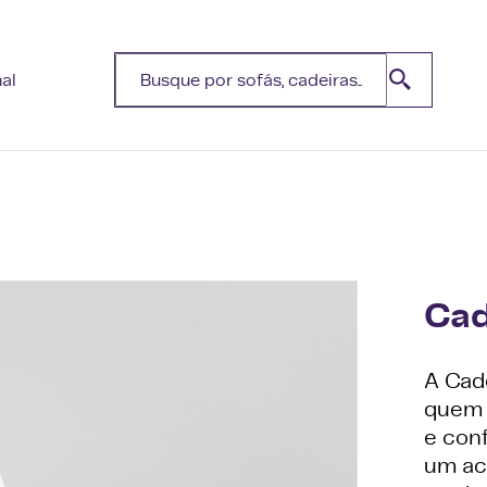
nal
Cad
A Cade
quem 
e con
um ac