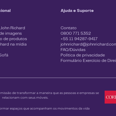
cional
Ajuda e Suporte
 John Richard
Contato
 de imagens
0800 771 5352
o de produtos
+55 11 94287-9417
chard na mídia
johnrichard@johnrichard.co
FAQ/Dúvidas
 Sofá
Política de privacidade
Formulário Exercício de Dire
issão de transformar a maneira que as pessoas e empresas se
relacionam com seus móveis.
sformar espaços que acompanham os movimentos da vida