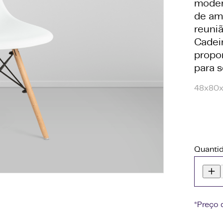
moder
de amb
reuni
Cadeir
propo
para 
48x80
Quanti
*Preço 