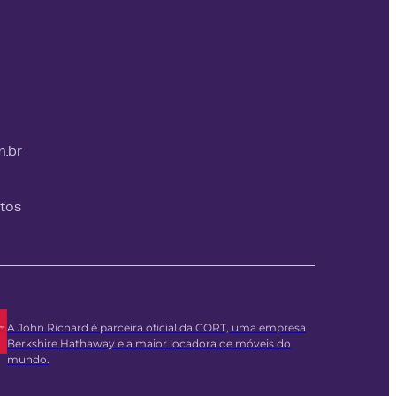
m.br
itos
A John Richard é parceira oficial da CORT, uma empresa
Berkshire Hathaway e a maior locadora de móveis do
mundo.