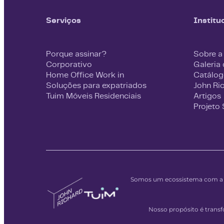
Serviços
Institu
Porque assinar?
Sobre a
Corporativo
Galeria
Home Office Work in
Catálog
Soluções para expatriados
John Ri
Tuim Móveis Residenciais
Artigos
Projeto
Somos um ecossistema com a m
Nosso propósito é tran