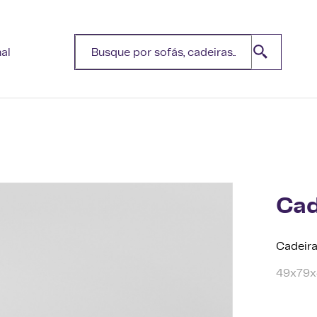
nal
Cad
Cadeira
49x79x