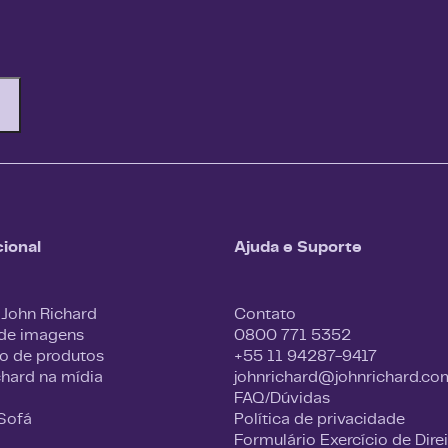
cional
Ajuda e Suporte
 John Richard
Contato
 de imagens
0800 771 5352
o de produtos
+55 11 94287-9417
chard na mídia
johnrichard@johnrichard.co
FAQ/Dúvidas
 Sofá
Política de privacidade
Formulário Exercício de Dire