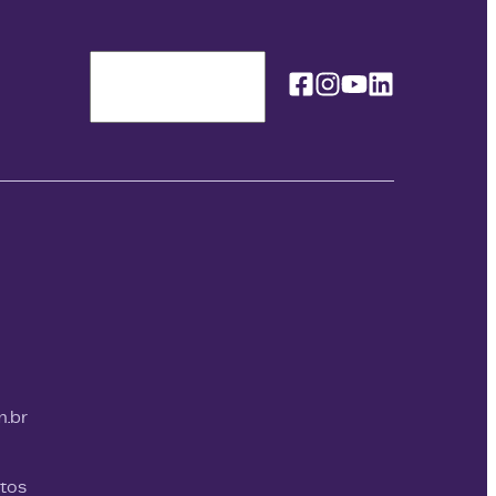
Facebook
Instagram
Youtube
Linkedin
Idioma / Language
m.br
itos