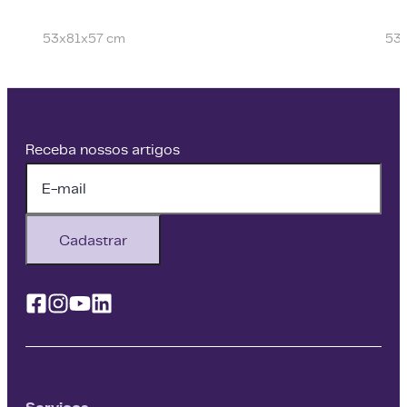
53x81x57 cm
53
Receba nossos artigos
Cadastrar
Facebook
Instagram
Youtube
Linkedin