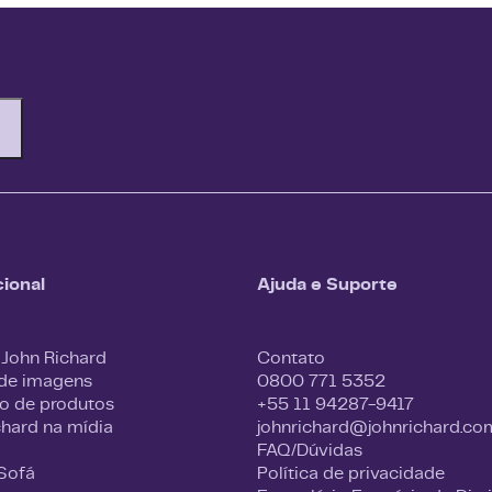
cional
Ajuda e Suporte
 John Richard
Contato
 de imagens
0800 771 5352
o de produtos
+55 11 94287-9417
chard na mídia
johnrichard@johnrichard.co
FAQ/Dúvidas
 Sofá
Política de privacidade