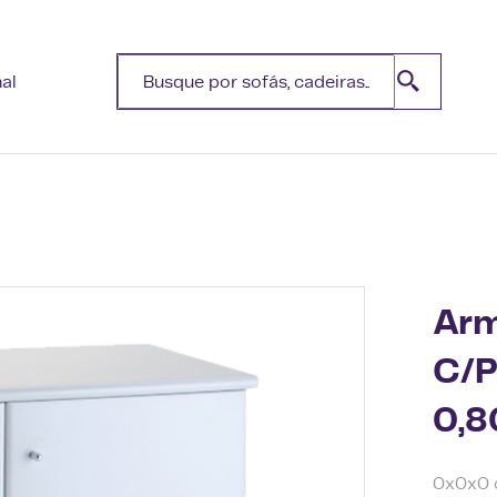
nal
Arm
C/P
0,8
0x0x0