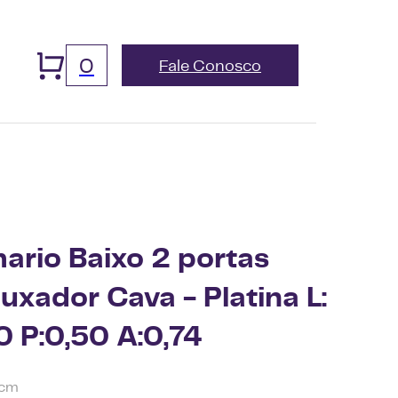
0
Fale Conosco
ario Baixo 2 portas
uxador Cava - Platina L:
0 P:0,50 A:0,74
 cm