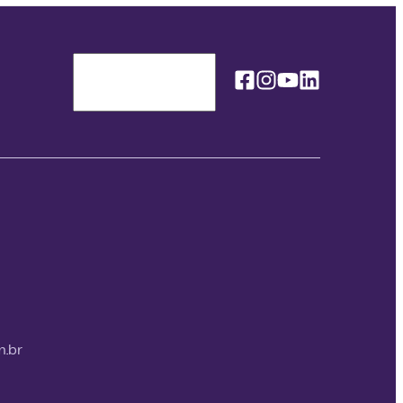
Facebook
Instagram
Youtube
Linkedin
Idioma / Language
m.br