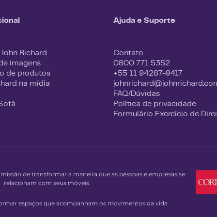
cional
Ajuda e Suporte
 John Richard
Contato
 de imagens
0800 771 5352
o de produtos
+55 11 94287-9417
chard na mídia
johnrichard@johnrichard.co
FAQ/Dúvidas
 Sofá
Política de privacidade
Formulário Exercício de Dire
issão de transformar a maneira que as pessoas e empresas se
relacionam com seus móveis.
sformar espaços que acompanham os movimentos da vida