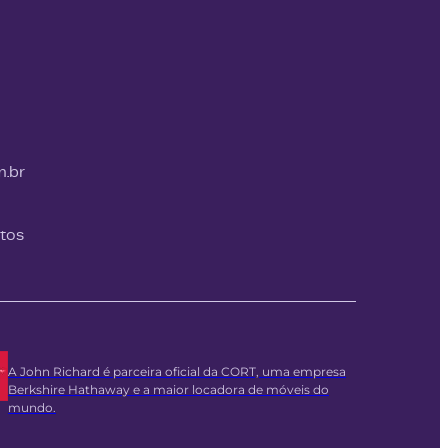
m.br
itos
A John Richard é parceira oficial da CORT, uma empresa
Berkshire Hathaway e a maior locadora de móveis do
mundo.